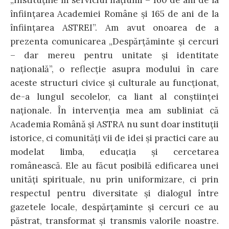
„Instituţiile în serviciul naţiunii – 160 de ani de la
înfiinţarea Academiei Române şi 165 de ani de la
înfiinţarea ASTREI”. Am avut onoarea de a
prezenta comunicarea „Despărţăminte şi cercuri
– dar mereu pentru unitate şi identitate
naţională”, o reflecţie asupra modului în care
aceste structuri civice şi culturale au funcţionat,
de-a lungul secolelor, ca liant al conştiinţei
naţionale. În intervenţia mea am subliniat că
Academia Română şi ASTRA nu sunt doar instituţii
istorice, ci comunităţi vii de idei şi practici care au
modelat limba, educaţia şi cercetarea
românească. Ele au făcut posibilă edificarea unei
unităţi spirituale, nu prin uniformizare, ci prin
respectul pentru diversitate şi dialogul între
gazetele locale, despărţaminte şi cercuri ce au
păstrat, transformat şi transmis valorile noastre.