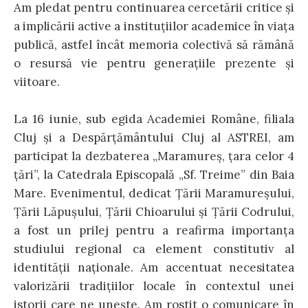
Am pledat pentru continuarea cercetării critice şi
a implicării active a instituţiilor academice în viaţa
publică, astfel încât memoria colectivă să rămână
o resursă vie pentru generaţiile prezente şi
viitoare.
La 16 iunie, sub egida Academiei Române, filiala
Cluj și a Despărțământului Cluj al ASTREI, am
participat la dezbaterea „Maramureş, ţara celor 4
ţări”, la Catedrala Episcopală „Sf. Treime” din Baia
Mare. Evenimentul, dedicat Ţării Maramureşului,
Ţării Lăpuşului, Ţării Chioarului şi Ţării Codrului,
a fost un prilej pentru a reafirma importanţa
studiului regional ca element constitutiv al
identităţii naţionale. Am accentuat necesitatea
valorizării tradiţiilor locale în contextul unei
istorii care ne uneşte. Am rostit o comunicare în