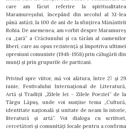
care am făcut referire la spiritualitatea
Maramureșului, începând din secolul al XI-lea
până astăzi, la 100 de ani de la sfințirea Mănăstirii
Rohia. De asemenea, am vorbit despre Maramureș
ca „țară” a Crăciunului și ca tărâm al oamenilor
liberi, care au opus rezistență și împotriva ultimei
opresiuni comuniste (1948-1958) prin călugării din
munți și prin grupurile de partizani.
Privind spre viitor, mă voi alătura, între 27 şi 29
iunie, Festivalului Internaţional de Literatură,
Artă şi Tradiţii „Zilele Iei – Zilele Poeziei” de la
Târgu Lăpuş, unde voi susţine tema „Cultură,
identitate naţională şi unitate de neam în istorie,
literatură şi artă”. Voi dialoga cu scriitori,
cercetători şi comunităţi locale pentru a confirma