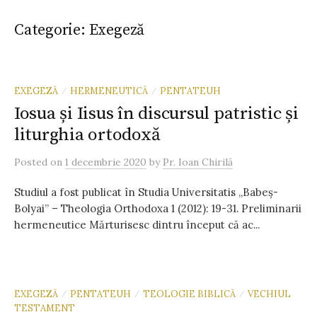
Categorie:
Exegeză
EXEGEZĂ
HERMENEUTICĂ
PENTATEUH
/
/
Iosua și Iisus în discursul patristic și
liturghia ortodoxă
Posted
on
1 decembrie 2020
by
Pr. Ioan Chirilă
Studiul a fost publicat în Studia Universitatis „Babeş-
Bolyai” – Theologia Orthodoxa 1 (2012): 19-31. Preliminarii
hermeneutice Mărturisesc dintru început că ac...
EXEGEZĂ
PENTATEUH
TEOLOGIE BIBLICĂ
VECHIUL
/
/
/
TESTAMENT