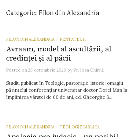
Categorie:
Filon din Alexandria
FILON DIN ALEXANDRIA
PENTATEUH
/
Avraam, model al ascultării, al
credinței și al păcii
Posted
on
26 octombrie 2020
by
Pr. Ioan Chirilă
Studiu publicat în Teologie, pastoraţie, istorie: omagiu
părintelui conferenţiar universitar doctor Dorel Man la
împlinirea vârstei de 60 de ani, ed. Gheorghe Ș...
FILON DIN ALEXANDRIA
TEOLOGIE BIBLICĂ
/
Apologia pro iudaeis – un posibil