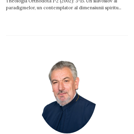
Theologia Orthodoxa 1-2 (2002): 3-15. Un slavoslov al
paradigmelor, un contemplator al dimensiunii spiritu...