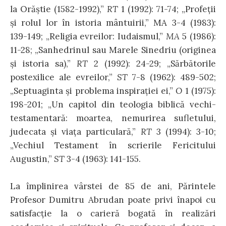
la Orăştie (1582­-1992),”
RT
1 (1992): 71-­74; „Profeţii
şi rolul lor în istoria mântuirii,” MA 3-­4 (1983):
139­-149; „Religia evreilor: Iudaismul,”
MA
5 (1986):
11-­28; „Sanhedrinul sau Marele Sinedriu (originea
şi istoria sa),”
RT
2 (1992): 24-­29; „Sărbătorile
postexilice ale evreilor,”
ST
7-­8 (1962): 489­-502;
„Septuaginta şi problema inspiraţiei ei,”
O
1 (1975):
198­-201; „Un capitol din teologia biblică vechi­
testamentară: moartea, nemurirea sufletului,
judecata şi viaţa particulară,”
RT
3 (1994): 3-­10;
„Vechiul Testament în scrierile Fericitului
Augustin,”
ST
3­-4 (1963): 141-­155.
La împlinirea vârstei de 85 de ani, Părintele
Profesor Dumitru Abrudan poate privi înapoi cu
satisfacție la o carieră bogată în realizări