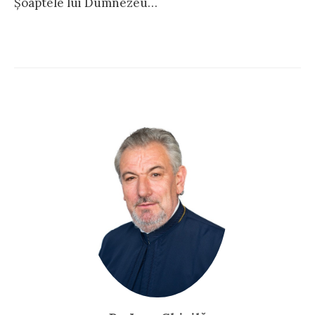
Șoaptele lui Dumnezeu…