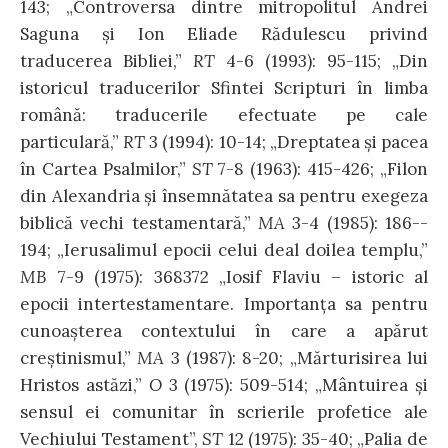
143; „Controversa dintre mitropolitul Andrei
Saguna şi Ion Eliade Rădulescu privind
traducerea Bibliei,”
RT
4-6 (1993): 95-115; „Din
istoricul traducerilor Sfintei Scripturi în limba
română: traducerile efectuate pe cale
particulară,”
RT
3 (1994): 10­-14; „Dreptatea şi pacea
în Cartea Psalmilor,”
ST
7­-8 (1963): 415­-426; „Filon
din Alexandria şi însemnătatea sa pentru exegeza
biblică vechi testamentară,”
MA
3-­4 (1985): 186-­
194; „Ierusalimul epocii celui de­al doilea templu,”
MB
7-­9 (1975): 368­372 „Iosif Flaviu – istoric al
epocii intertestamentare. Importanţa sa pentru
cunoaşterea contextului în care a apărut
creştinismul,”
MA
3 (1987): 8-­20; „Mărturisirea lui
Hristos astăzi,”
O
3 (1975): 509-­514; „Mântuirea şi
sensul ei comunitar în scrierile profetice ale
Vechiului Testament”,
ST
1­2 (1975): 35-­40; „Palia de