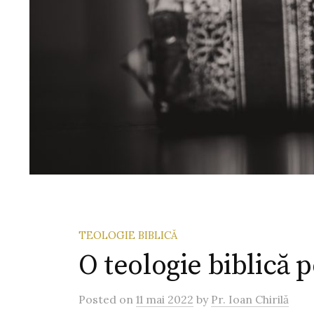
TEOLOGIE BIBLICĂ
O teologie biblică p
Posted
on
11 mai 2022
by
Pr. Ioan Chirilă