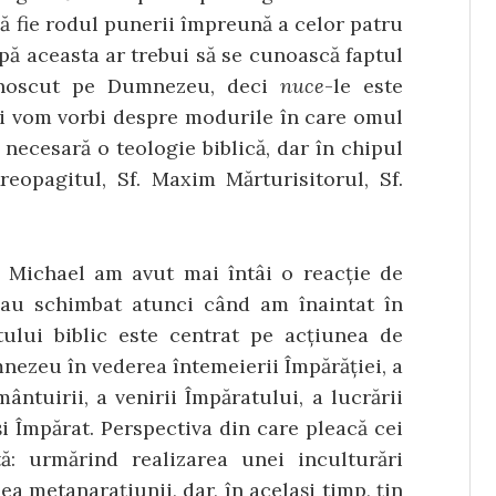
să fie rodul punerii împreună a celor patru
upă aceasta ar trebui să se cunoască faptul
cunoscut pe Dumnezeu, deci
nuce
-le este
i vom vor­bi despre modurile în care omul
 necesară o teologie biblică, dar în chipul
Areopagitul, Sf. Maxim Mărturisitorul, Sf.
 Michael am avut mai întâi o reacție de
s-au schimbat atunci când am înaintat în
ului biblic este centrat pe acțiunea de
mnezeu în vederea întemeierii Împărăției, a
ntuirii, a venirii Împăratului, a lucrării
ași Împărat. Perspectiva din care pleacă cei
ă: urmărind realizarea unei inculturări
ea metanarațiunii, dar, în același timp, țin