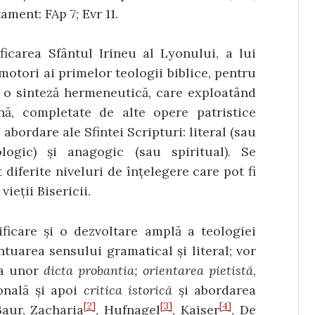
ament: FAp 7; Evr 11.
ficarea Sfântul Irineu al Lyonului, a lui
mo­tori ai primelor teologii biblice, pentru
e o sinteză hermeneutică, care exploatând
nă, completate de alte ope­re patristice
 abordare ale Sfintei Scripturi: literal (sau
ologic) și anagogic (sau spiritual). Se
 diferite niveluri de înțelegere care pot fi
vieții Bisericii.
ficare și o dez­voltare amplă a teologiei
tuarea sensului gramatical și literal; vor
rea unor
dicta probantia; orientarea pie­tistă
,
onală și apoi
critica istorică
și abordarea
[2]
[3]
[4]
Baur, Zacharia
, Hufnagel
, Kaiser
, De