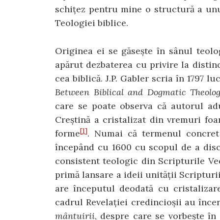
schițez pentru mine o structură a unui
Teologiei biblice.
Originea ei se găsește în sânul teolog
apărut dezbaterea cu privire la distinc
cea biblică. J.P. Gabler scria în 1797 l
Between Biblical and Dogmatic Theolog
care se poate observa că autorul adu
Creștină a cristalizat din vremuri foa
[1]
forme
. Numai că termenul concret 
începând cu 1600 cu scopul de a disce
consistent teologic din Scripturile Ve
primă lansare a ideii unității Scriptur
are începutul deodată cu cristalizare
cadrul Revelației credincioșii au înc
mântuirii
, despre care se vorbește în