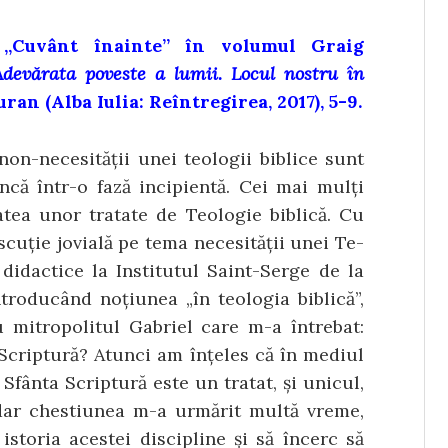
l „Cuvânt înainte” în volumul Graig
Adevărata poveste a lumii. Locul nostru în
ran (Alba Iulia: Reîntregirea, 2017), 5-9.
 non-necesității unei teologii biblice sunt
ncă într-o fază incipientă. Cei mai mulți
tatea unor tratate de Teologie biblică. Cu
scuție jovială pe tema necesității unei Te­
 didactice la Institutul Saint-Serge de la
trodu­când noțiunea „în teologia biblică”,
 mitropolitul Gabriel care m-a întrebat:
a Scriptură? Atunci am înțeles că în mediul
 Sfânta Scriptură este un tratat, și unicul,
 dar chestiunea m-a urmărit multă vreme,
storia acestei discipline și să încerc să