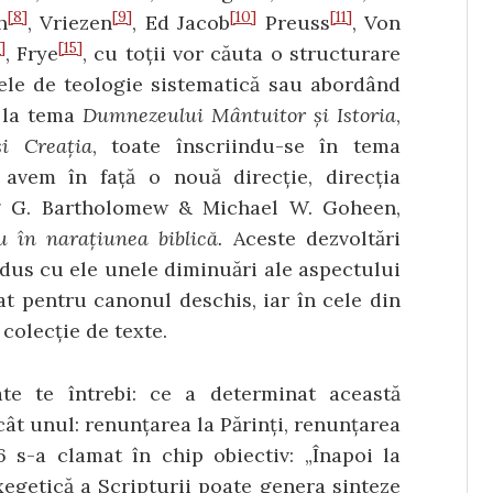
[8]
[9]
[10]
[11]
h
, Vriezen
, Ed Jacob
Preuss
, Von
]
[15]
, Frye
, cu toții vor căuta o structurare
tele de te­ologie sistematică sau abordând
e la tema
Dumnezeului Mântuitor și Istoria
,
i Creația
, toate înscriindu-se în tema
 avem în față o nouă direcție, direcția
aig G. Bartholomew & Michael W. Goheen,
u în narațiunea biblică.
Aceste dezvoltări
dus cu ele unele dimi­nuări ale aspectului
tat pentru canonul deschis, iar în cele din
 colecție de texte.
e te întrebi: ce a de­terminat această
cât unul: renunțarea la Părinți, renunțarea
6 s-a clamat în chip obiectiv: „Înapoi la
exegetică a Scripturii poa­te genera sinteze