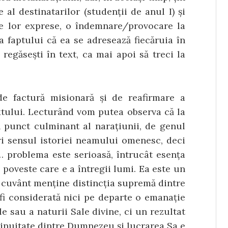
 al destinatarilor (studenții de anul I) și
le lor exprese, o îndemnare/provocare la
ea faptului că ea se adresează fiecăruia în
 regăsești în text, ca mai apoi să treci la
de factură misionară și de reafirmare a
extu­lui. Lecturând vom putea observa că la
n punct culminant al narațiunii, de genul
i sensul istoriei neamului omenesc, deci
e… proble­ma este serioasă, întrucât esența
 poveste care e a întregii lumi. Ea este un
n cuvânt menține distincția su­premă dintre
fi conside­rată nici pe departe o emanație
e sau a naturii Sale divine, ci un rezultat
tinuitate dintre Dumnezeu și lu­crarea Sa e