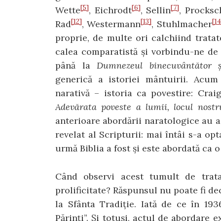
[5]
[6]
[7]
Wette
, Eichrodt
, Sellin
, Procksc
[12]
[13]
[14
Rad
, Westermann
, Stuhlmacher
proprie, de multe ori calchiind trata
calea comparatistă și vorbindu-ne d
până la
Dumnezeul binecuvântător ș
generică a istoriei mântuirii. Acum
narativă – istoria ca povestire: Cr
Adevărata poveste a lumii, locul nostr
anterioare abordării naratologice au a
revelat al Scripturii: mai întâi s-a op
urmă Biblia a fost și este abordată ca o
Când observi acest tumult de tratat
prolificitate? Răspunsul nu poate fi de
la Sfânta Tradiție. Iată de ce în 193
Părinți”. Și totuși, actul de abordare 