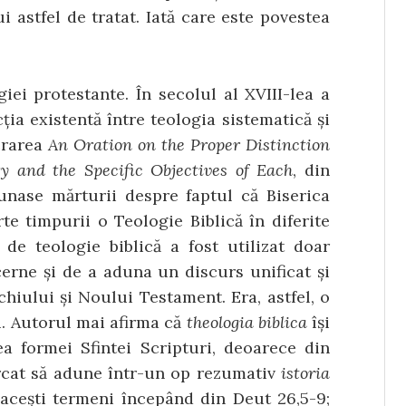
 astfel de tratat. Iată care este povestea
iei protestante. În secolul al XVIII-lea a
ția existentă între teologia sistematică și
ucrarea
An Oration on the Proper Distinction
y and the Specific Objectives of Each
, din
nase mărturii despre faptul că Biserica
rte timpurii o Teologie Biblică în diferite
de teologie biblică a fost utilizat doar
rne și de a adu­na un discurs unificat și
chiului și Noului Testament. Era, astfel, o
ii. Autorul mai afirma că
theologia biblica
își
a formei Sfintei Scrip­turi, deoarece din
ercat să adune într-un op rezumativ
istoria
 acești termeni începând din Deut 26,5-9;