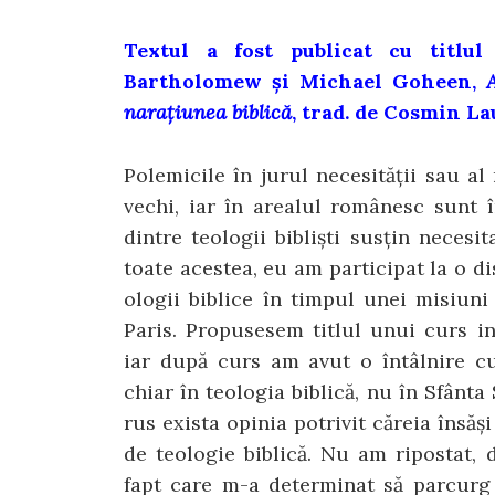
Textul a fost publicat cu titlu
Bartholomew și Michael Goheen,
narațiunea biblică
, trad. de Cosmin Lau
Polemicile în jurul necesității sau al
vechi, iar în arealul românesc sunt î
dintre teologii bibliști susțin necesi
toate acestea, eu am participat la o di
ologii biblice în timpul unei misiuni
Paris. Propusesem titlul unui curs in
iar după curs am avut o întâlnire cu
chiar în teologia biblică, nu în Sfânt
rus exista opinia potrivit căreia însăși
de teologie biblică. Nu am ripostat,
fapt care m-a determinat să parcurg i