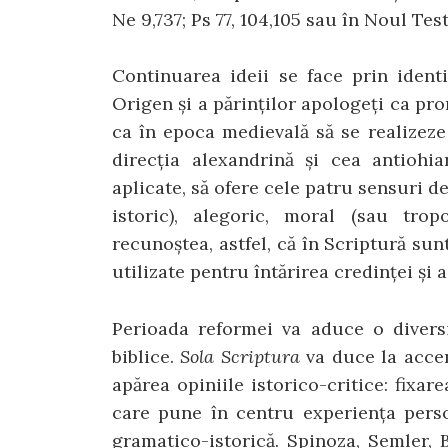
Ne 9,7­37; Ps 77, 104,105 sau în Noul Test
Continuarea ideii se face prin identi
Origen și a părinților apologeți ca pro
ca în epoca medie­vală să se realizez
direcția alexandrină și cea antiohia
aplicate, să ofere cele patru sensuri de
istoric), alegoric, moral (sau trop
recunoștea, astfel, că în Scriptură sunt
utilizate pentru întărirea credinței și a 
Perioada reformei va aduce o diversi
biblice.
Sola Scriptura
va duce la accen
apărea opini­ile istorico-critice: fixa
care pune în centru experiența pers
gramatico-istorică. Spinoza, Semler, 