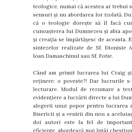
teologice, numai că acestea ar trebui 
sensuri și nu aborda­rea lor izolată. D
că o teologie dorește să îl facă 
cunoașterea lui Dumnezeu și abia apo
și creația se împărtășesc de aceasta. E
sinteze­lor realizate de Sf. Dionisie 
Ioan Damaschinul sau Sf. Fotie.
Când am primit lucrarea lui Craig și
reținere: o poveste?! Dar lucrurile 
lecturare. Modul de rezu­mare a text
evidențiere a lucrării directe a lui Du
alegerii unui popor pentru lucrarea mâ
Bisericii și a venirii din nou a acelui
doi autori este la fel de important
eficiente, abordează mai întâi chestiun