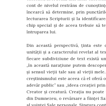
cont de nivelul restrâns de cunoștințe
încearcă să determine, prin punctări
lecturarea Scripturii și la identificar
chip special și de aceea trebuie să te
întruparea lui.
Din această perspectivă, ținta este 
unității și a caracterului revelat al t
fiecare subdiviziune de text există u
„în această narațiune putem descoper
și sensul vieții tale sau al vieții mel
creștinismului este aceea că el oferă o
adevăr public” sau „ideea creației pri
Creator și creatură. Creația nu poate 
din Dumnezeu, o revărsare a ființei Sal
al voinței Sale personale. Singura con