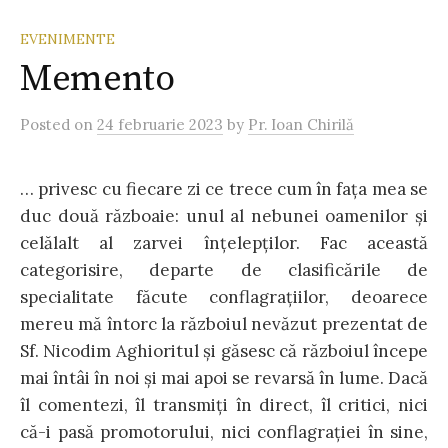
EVENIMENTE
Memento
Posted
on
24 februarie 2023
by
Pr. Ioan Chirilă
… privesc cu fiecare zi ce trece cum în fața mea se
duc două războaie: unul al nebunei oamenilor și
celălalt al zarvei înțelepților. Fac această
categorisire, departe de clasificările de
specialitate făcute conflagrațiilor, deoarece
mereu mă întorc la războiul nevăzut prezentat de
Sf. Nicodim Aghioritul și găsesc că războiul începe
mai întâi în noi și mai apoi se revarsă în lume. Dacă
îl comentezi, îl transmiți în direct, îl critici, nici
că-i pasă promotorului, nici conflagrației în sine,