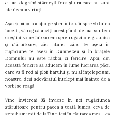
ci mai degrabă stârnești frica și ura care nu sunt
nicidecum virtuți.
Așa că până la a ajunge și eu întors înspre virtutea
tăcerii, vă rog să auziți acest gând: de mai suntem
creștini să ne întoarcem spre rugăciune grabnică
și stăruitoare, căci atunci când te așezi în
rugăciune te așezi în Dumnezeu și în brațele
Domnului nu este război, ci fericire. Apoi, din
această fericire să aducem în lume lucrarea păcii
care va fi rod al ploii harului și nu al înțelepciunii
noastre, deși adevăratul înțelept mai înainte de a
vorbi se roagă.
Vine Învierea! Să învieze în noi rugăciunea
stăruitoare pentru pacea a toată lumea, ceva de
genul: am ieșit de la Tine, ieși în căutarea mea… ca