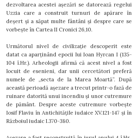
dezvoltarea acestei aşezări se datorează regelui
Uzzia care a construit turnuri de apărare în
deşert şi a săpat multe fântâni şi despre care se
vorbeşte în Cartea II Cronici 26,10.
Următorul nivel de civilizaţie descoperit este
datat ca aparţinând epocii lui Ioan Hyrcan I (135-
104 î.Hr.). Arheologii afirmă că acest nivel a fost
locuit de esenieni, dar unii cercetători preferă
numele de „secta de la Marea Moartă”. După
această perioadă aşezare a trecut printr-o fază de
ruinare datorită unui incendiu şi unor cutremure
de pământ. Despre aceste cutremure vorbeşte
Iosif Flaviu în Antichităţile iudaice XV.121-147 şi în
Războiul iudaic I.370-380.
Aşezare a fost reconstruită în jurul anului 4 î.Hr.,