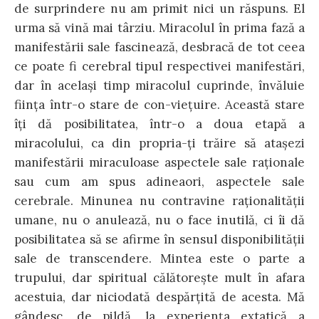
de surprindere nu am primit nici un răspuns. El
urma să vină mai târziu. Miracolul în prima fază a
manifestării sale fascinează, desbracă de tot ceea
ce poate fi cerebral tipul respectivei manifestări,
dar în acelaşi timp miracolul cuprinde, învăluie
fiinţa într-o stare de con-vieţuire. Această stare
îţi dă posibilitatea, într-o a doua etapă a
miracolului, ca din propria-ţi trăire să ataşezi
manifestării miraculoase aspectele sale raţionale
sau cum am spus adineaori, aspectele sale
cerebrale. Minunea nu contravine raţionalităţii
umane, nu o anulează, nu o face inutilă, ci îi dă
posibilitatea să se afirme în sensul disponibilităţii
sale de transcendere. Mintea este o parte a
trupului, dar spiritual călătoreşte mult în afara
acestuia, dar niciodată despărţită de acesta. Mă
gândesc, de pildă, la experienţa extatică a