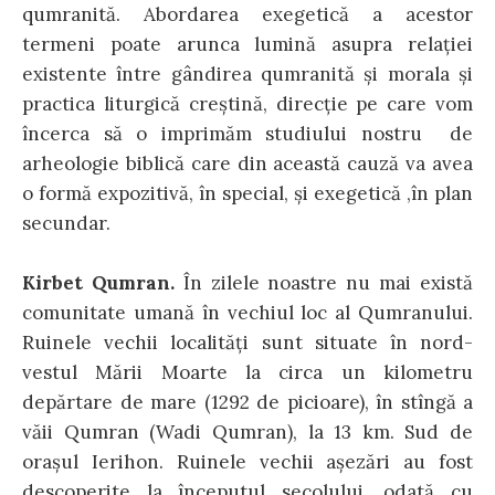
qumranită. Abordarea exegetică a acestor
termeni poate arunca lumină asupra relaţiei
existente între gândirea qumranită şi morala şi
practica liturgică creştină, direcţie pe care vom
încerca să o imprimăm studiului nostru de
arheologie biblică care din această cauză va avea
o formă expozitivă, în special, şi exegetică ,în plan
secundar.
Kirbet Qumran.
În zilele noastre nu mai există
comunitate umană în vechiul loc al Qumranului.
Ruinele vechii localităţi sunt situate în nord-
vestul Mării Moarte la circa un kilometru
depărtare de mare (1292 de picioare), în stîngă a
văii Qumran (Wadi Qumran), la 13 km. Sud de
oraşul Ierihon. Ruinele vechii aşezări au fost
descoperite la începutul secolului, odată cu