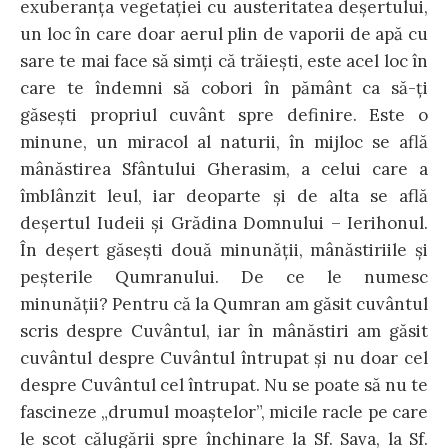
exuberanţa vegetaţiei cu austeritatea deşertului,
un loc în care doar aerul plin de vaporii de apă cu
sare te mai face să simţi că trăieşti, este acel loc în
care te îndemni să cobori în pământ ca să-ţi
găseşti propriul cuvânt spre definire. Este o
minune, un miracol al naturii, în mijloc se află
mânăstirea Sfântului Gherasim, a celui care a
îmblânzit leul, iar deoparte şi de alta se află
deşertul Iudeii şi Grădina Domnului – Ierihonul.
În deşert găseşti două minunăţii, mânăstiriile şi
peşterile Qumranului. De ce le numesc
minunăţii? Pentru că la Qumran am găsit cuvântul
scris despre Cuvântul, iar în mânăstiri am găsit
cuvântul despre Cuvântul întrupat şi nu doar cel
despre Cuvântul cel întrupat. Nu se poate să nu te
fascineze „drumul moaştelor”, micile racle pe care
le scot călugării spre închinare la Sf. Sava, la Sf.