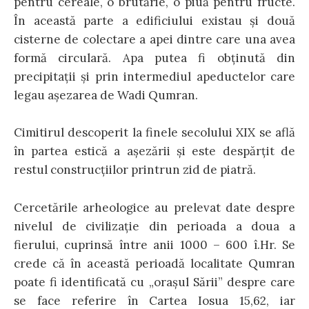
pentru cereale, o brutărie, o piuă pentru fructe.
În această parte a edificiului existau şi două
cisterne de colectare a apei dintre care una avea
formă circulară. Apa putea fi obţinută din
precipitaţii şi prin intermediul apeductelor care
legau aşezarea de Wadi Qumran.
Cimitirul descoperit la finele secolului XIX se află
în partea estică a aşezării şi este despărţit de
restul construcţiilor printrun zid de piatră.
Cercetările arheologice au prelevat date despre
nivelul de civilizaţie din perioada a doua a
fierului, cuprinsă între anii 1000 – 600 î.Hr. Se
crede că în această perioadă localitate Qumran
poate fi identificată cu „oraşul Sării” despre care
se face referire în Cartea Iosua 15,62, iar