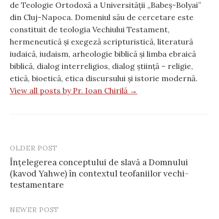
de Teologie Ortodoxă a Universității „Babeș-Bolyai”
din Cluj-Napoca. Domeniul său de cercetare este
constituit de teologia Vechiului Testament,
hermeneutică și exegeză scripturistică, literatură
iudaică, iudaism, arheologie biblică și limba ebraică
biblică, dialog interreligios, dialog știință – religie,
etică, bioetică, etica discursului și istorie modernă.
View all posts by Pr. Ioan Chirilă →
OLDER POST
Post
Înțelegerea conceptului de slavă a Domnului
navigation
(kavod Yahwe) în contextul teofaniilor vechi-
testamentare
NEWER POST