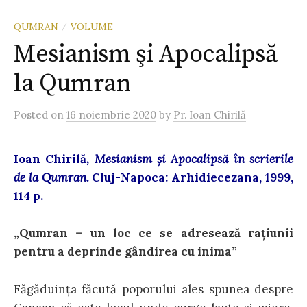
QUMRAN
VOLUME
/
Mesianism şi Apocalipsă
la Qumran
Posted
on
16 noiembrie 2020
by
Pr. Ioan Chirilă
Ioan Chirilă
, Mesianism şi Apocalipsă în scrierile
de la Qumran
.
Cluj-Napoca: Arhidiecezana, 1999,
114 p.
„Qumran
–
un loc ce se adreseaz
ă raţiunii
pentru a deprinde gândirea cu inima”
Făgăduinţa făcută poporului ales spunea despre