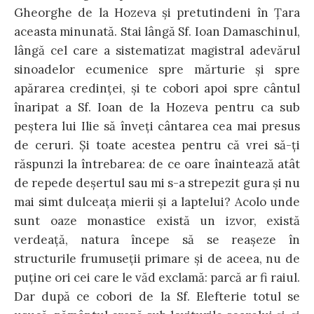
Gheorghe de la Hozeva şi pretutindeni în Ţara
aceasta minunată. Stai lângă Sf. Ioan Damaschinul,
lângă cel care a sistematizat magistral adevărul
sinoadelor ecumenice spre mărturie şi spre
apărarea credinţei, şi te cobori apoi spre cântul
înaripat a Sf. Ioan de la Hozeva pentru ca sub
peştera lui Ilie să înveţi cântarea cea mai presus
de ceruri. Şi toate acestea pentru că vrei să-ţi
răspunzi la întrebarea: de ce oare înaintează atât
de repede deşertul sau mi s-a strepezit gura şi nu
mai simt dulceaţa mierii şi a laptelui? Acolo unde
sunt oaze monastice există un izvor, există
verdeaţă, natura începe să se reaşeze în
structurile frumuseţii primare şi de aceea, nu de
puţine ori cei care le văd exclamă: parcă ar fi raiul.
Dar după ce cobori de la Sf. Elefterie totul se