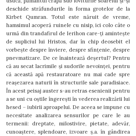
usucă, pământul crapă sub loviturile soarelui şi-şi
deschide străfundurile în forma grotelor de la
Kirbet Qumran. Totul este năruit de vreme,
hamsimul acoperă ruinele cu nisip, ici colo câte o
urmă din trandafirul de Ierihon care-ţi aminteşte
de supliciul lui Hristos, dar în chip deosebit el
vorbeşte despre înviere, despre sfinţenie, despre
pnevmatizare. De ce înaintează deşertul? Pentru
că au secat lacrimile şi sudorile nevoinţei, pentru
că această apă restauratoare nu mai cade spre
reaşezarea naturii în structurile sale paradisiace.
În acest peisaj auster s-au retras esenienii pentru
a se uni cu oştile îngereşti în vederea realizării lui
hesed – iubirii aproapelui. De aceea se impune cu
necesitate analizarea sensurilor pe care le au
termenii: dreptate, milostivire, pietate, adevăr,
cunoaştere, splendoare, izvoare ş.a. în gândirea