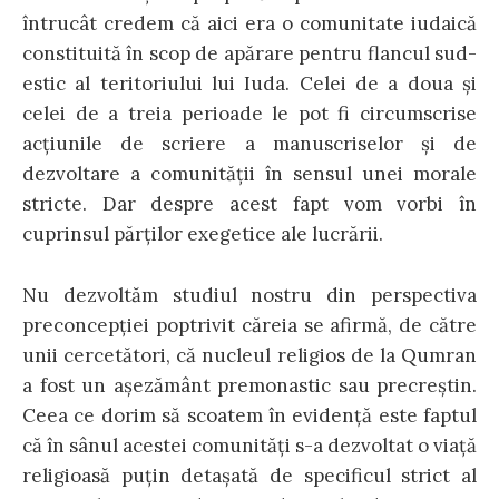
întrucât credem că aici era o comunitate iudaică
constituită în scop de apărare pentru flancul sud-
estic al teritoriului lui Iuda. Celei de a doua şi
celei de a treia perioade le pot fi circumscrise
acţiunile de scriere a manuscriselor şi de
dezvoltare a comunităţii în sensul unei morale
stricte. Dar despre acest fapt vom vorbi în
cuprinsul părţilor exegetice ale lucrării.
Nu dezvoltăm studiul nostru din perspectiva
preconcepţiei poptrivit căreia se afirmă, de către
unii cercetători, că nucleul religios de la Qumran
a fost un aşezământ premonastic sau precreştin.
Ceea ce dorim să scoatem în evidenţă este faptul
că în sânul acestei comunităţi s-a dezvoltat o viaţă
religioasă puţin detaşată de specificul strict al