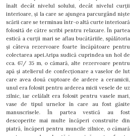
înalt decât nivelul solului, decât nivelul curţii
interioare, şi la care se ajungea parcurgând nişte
scării care se terminau într-o altă curte interioară
folosită de către scribi pentru relaxare. În partea
estică a curţii mari se aflau bucătăriile, spălătoria
şi câteva rezervoare foarte încăpătoare pentru
colectarea apei.Aripa sudică cuprindea un hol de
cca. 67/ 35 m, o cămară, alte rezervoare pentru
apă şi atelierul de confecţionare a vaselor de lut
care avea două cuptoare de ardere a ceramicii,
unul era folosit pentru arderea micii vesele de uz
zilnic, iar celălalt era folosit pentru vasele mari,
vase de tipul urnelor în care au fost găsite
manuscrisele. În partea vestică au fost
descoperite mai multe încăperi construite din
piatră, încăperi pentru muncile zilnice, o cămară