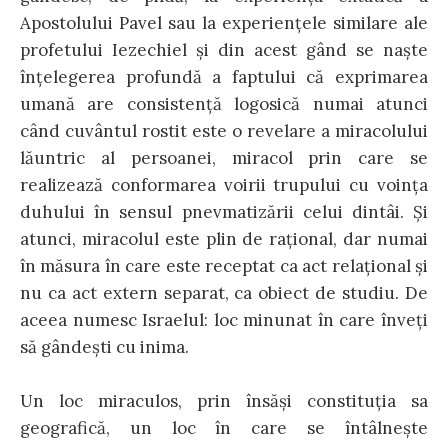
Apostolului Pavel sau la experienţele similare ale
profetului Iezechiel şi din acest gând se naşte
înţelegerea profundă a faptului că exprimarea
umană are consistenţă logosică numai atunci
când cuvântul rostit este o revelare a miracolului
lăuntric al persoanei, miracol prin care se
realizează conformarea voirii trupului cu voinţa
duhului în sensul pnevmatizării celui dintâi. Şi
atunci, miracolul este plin de raţional, dar numai
în măsura în care este receptat ca act relaţional şi
nu ca act extern separat, ca obiect de studiu. De
aceea numesc Israelul: loc minunat în care înveţi
să gândeşti cu inima.
Un loc miraculos, prin însăşi constituţia sa
geografică, un loc în care se întâlneşte