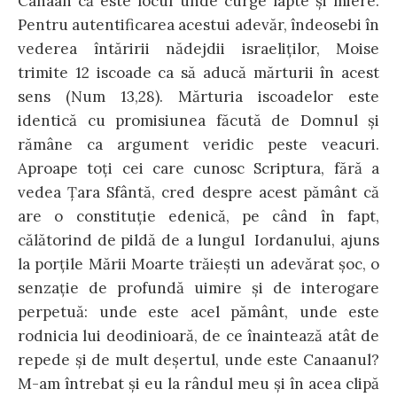
Canaan că este locul unde curge lapte şi miere.
Pentru autentificarea acestui adevăr, îndeosebi în
vederea întăririi nădejdii israeliţilor, Moise
trimite 12 iscoade ca să aducă mărturii în acest
sens (Num 13,28). Mărturia iscoadelor este
identică cu promisiunea făcută de Domnul şi
rămâne ca argument veridic peste veacuri.
Aproape toţi cei care cunosc Scriptura, fără a
vedea Ţara Sfântă, cred despre acest pământ că
are o constituţie edenică, pe când în fapt,
călătorind de pildă de a lungul Iordanului, ajuns
la porţile Mării Moarte trăieşti un adevărat şoc, o
senzaţie de profundă uimire şi de interogare
perpetuă: unde este acel pământ, unde este
rodnicia lui deodinioară, de ce înaintează atât de
repede şi de mult deşertul, unde este Canaanul?
M-am întrebat şi eu la rândul meu şi în acea clipă