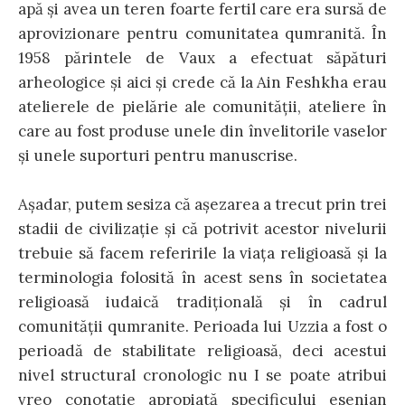
apă şi avea un teren foarte fertil care era sursă de
aprovizionare pentru comunitatea qumranită. În
1958 părintele de Vaux a efectuat săpături
arheologice şi aici şi crede că la Ain Feshkha erau
atelierele de pielărie ale comunităţii, ateliere în
care au fost produse unele din învelitorile vaselor
şi unele suporturi pentru manuscrise.
Aşadar, putem sesiza că aşezarea a trecut prin trei
stadii de civilizaţie şi că potrivit acestor nivelurii
trebuie să facem referirile la viaţa religioasă şi la
terminologia folosită în acest sens în societatea
religioasă iudaică tradiţională şi în cadrul
comunităţii qumranite. Perioada lui Uzzia a fost o
perioadă de stabilitate religioasă, deci acestui
nivel structural cronologic nu I se poate atribui
vreo conotaţie apropiată specificului esenian