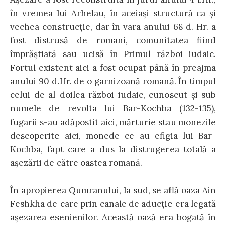
în vremea lui Arhelau, în aceiaşi structură ca şi
vechea construcţie, dar în vara anului 68 d. Hr. a
fost distrusă de romani, comunitatea fiind
împrăştiată sau ucisă în Primul război iudaic.
Fortul existent aici a fost ocupat până în preajma
anului 90 d.Hr. de o garnizoană romană. În timpul
celui de al doilea război iudaic, cunoscut şi sub
numele de revolta lui Bar-Kochba (132-135),
fugarii s-au adăpostit aici, mărturie stau monezile
descoperite aici, monede ce au efigia lui Bar-
Kochba, fapt care a dus la distrugerea totală a
aşezării de către oastea romană.
În apropierea Qumranului, la sud, se află oaza Ain
Feshkha de care prin canale de aducţie era legată
aşezarea esenienilor. Această oază era bogată în