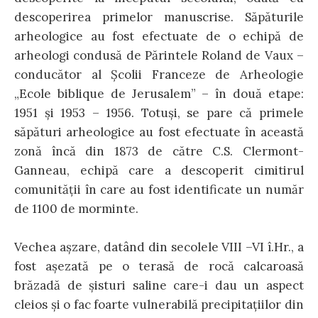
descoperirea primelor manuscrise. Săpăturile
arheologice au fost efectuate de o echipă de
arheologi condusă de Părintele Roland de Vaux –
conducător al Şcolii Franceze de Arheologie
„Ecole biblique de Jerusalem” – în două etape:
1951 şi 1953 – 1956. Totuşi, se pare că primele
săpături arheologice au fost efectuate în această
zonă încă din 1873 de către C.S. Clermont-
Ganneau, echipă care a descoperit cimitirul
comunităţii în care au fost identificate un număr
de 1100 de morminte.
Vechea aşzare, datând din secolele VIII –VI î.Hr., a
fost aşezată pe o terasă de rocă calcaroasă
brăzadă de şisturi saline care-i dau un aspect
cleios şi o fac foarte vulnerabilă precipitaţiilor din